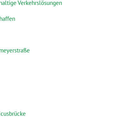
hhaltige Verkehrslösungen
haffen
kmeyerstraße
icusbrücke