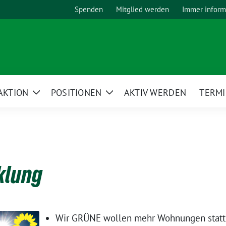
Spenden
Mitglied werden
Immer inform
AKTION
POSITIONEN
AKTIV WERDEN
TERM
Zeige
Zeige
Untermenü
Untermenü
klung
Wir GRÜNE wollen mehr Wohnungen statt 