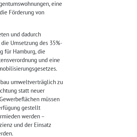
 Eigentumswohnungen, eine
die Förderung von
ieten und dadurch
h die Umsetzung des 35%-
g für Hamburg, die
ltensverordnung und eine
mobilisierungsgesetzes.
sbau umweltverträglich zu
chtung statt neuer
e Gewerbeflächen müssen
rfügung gestellt
ermieden werden –
izienz und der Einsatz
erden.