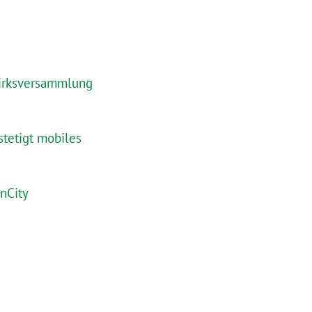
ezirksversammlung
stetigt mobiles
enCity