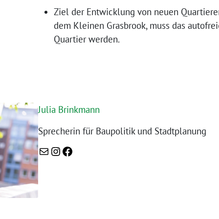
Ziel der Entwicklung von neuen Quartieren
dem Kleinen Grasbrook, muss das autofre
Quartier werden.
Julia Brinkmann
Sprecherin für Baupolitik und Stadtplanung
mailto:henrike.wehkamp@gruene-mitte.com
Instagram
Facebook