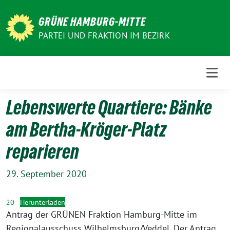
Weiter
zum
GRÜNE HAMBURG-MITTE
Inhalt
PARTEI UND FRAKTION IM BEZIRK
Lebenswerte Quartiere: Bänke
am Bertha-Kröger-Platz
reparieren
29. September 2020
20
Herunterladen
Antrag der GRÜNEN Fraktion Hamburg-Mitte im
Regionalausschuss Wilhelmsburg/Veddel. Der Antrag