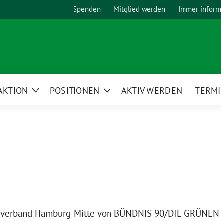
Spenden
Mitglied werden
Immer inform
AKTION
POSITIONEN
AKTIV WERDEN
TERM
Zeige
Zeige
Untermenü
Untermenü
eisverband Hamburg-Mitte von BÜNDNIS 90/DIE GRÜNEN