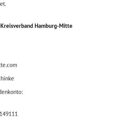
et.
Kreisverband Hamburg-Mitte
tte.com
chinke
denkonto:
149111