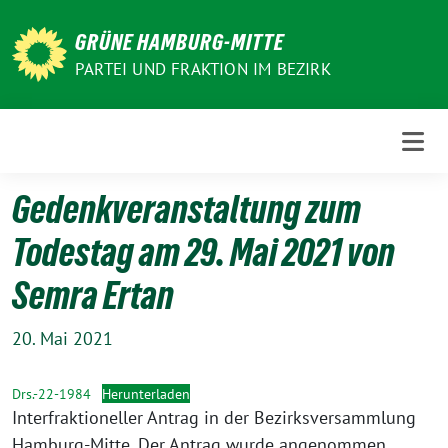
Weiter
zum
GRÜNE HAMBURG-MITTE
Inhalt
PARTEI UND FRAKTION IM BEZIRK
Gedenkveranstaltung zum
Todestag am 29. Mai 2021 von
Semra Ertan
20. Mai 2021
Drs.-22-1984
Herunterladen
Interfraktioneller Antrag in der Bezirksversammlung
Hamburg-Mitte. Der Antrag wurde angenommen.