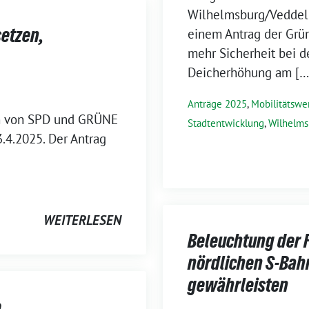
Wilhelmsburg/Veddel 
setzen,
einem Antrag der Grün
mehr Sicherheit bei 
Deicherhöhung am […
Anträge 2025
,
Mobilitätsw
nen von SPD und GRÜNE
Stadtentwicklung
,
Wilhelms
.4.2025. Der Antrag
WEITERLESEN
Beleuchtung der 
nördlichen S-Ba
gewährleisten
e