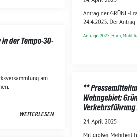
Antrag der GRÜNE-Fra
24.4.2025. Der Antra
Anträge 2025
,
Horn
,
Mobili
 in der Tempo-30-
irksversammlung am
men.
** Pressemitteil
Wohngebiet: Grüne
Verkehrsführung 
WEITERLESEN
24. April 2025
Mit großer Mehrheit h