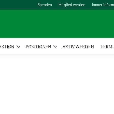
Spenden
Mitglied werden
Immer inform
AKTION
POSITIONEN
AKTIV WERDEN
TERM
Zeige
Zeige
Untermenü
Untermenü