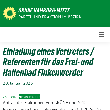
Weiter
zum
GRÜNE HAMBURG-MITTE
Inhalt
PARTEI UND FRAKTION IM BEZIRK
Einladung eines Vertreters /
Referenten für das Frei- und
Hallenbad Finkenwerder
20. Januar 2026
23-1348
Herunterladen
Antrag der Fraktionen von GRÜNE und SPD
Regionalausschuss Finkenwerder am 20.1.2026. Der