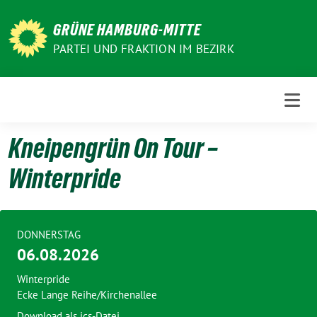
Weiter
zum
GRÜNE HAMBURG-MITTE
Inhalt
PARTEI UND FRAKTION IM BEZIRK
Kneipengrün On Tour –
Winterpride
DONNERSTAG
06.08.2026
Winterpride
Ecke Lange Reihe/Kirchenallee
Download als ics-Datei