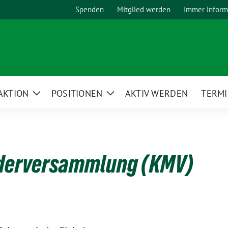
Spenden
Mitglied werden
Immer inform
AKTION
POSITIONEN
AKTIV WERDEN
TERM
Zeige
Zeige
Untermenü
Untermenü
ederversammlung (KMV)