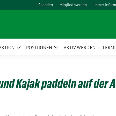
Spenden
Mitglied werden
Immer inform
AKTION
POSITIONEN
AKTIV WERDEN
TERM
Zeige
Zeige
Untermenü
Untermenü
 und Kajak paddeln auf der 