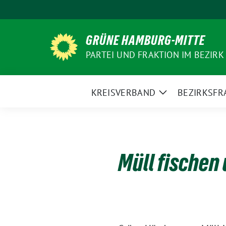
Weiter
zum
Inhalt
GRÜNE HAMBURG-MITTE
PARTEI UND FRAKTION IM BEZIRK
KREISVERBAND
BEZIRKSFR
Zeige
Untermenü
Müll fischen