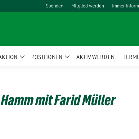
Spenden
Mitglied werden
Immer inform
AKTION
POSITIONEN
AKTIV WERDEN
TERM
Zeige
Zeige
Untermenü
Untermenü
 Hamm mit Farid Müller