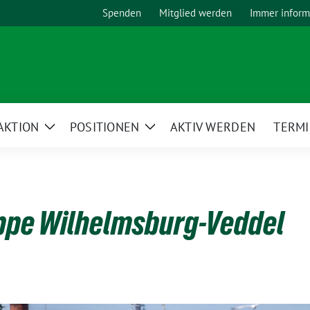
Spenden
Mitglied werden
Immer inform
AKTION
POSITIONEN
AKTIV WERDEN
TERM
Zeige
Zeige
Untermenü
Untermenü
uppe Wilhelmsburg-Veddel