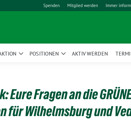
Spenden
Mitglied werden
Immer inform
AKTION
POSITIONEN
AKTIV WERDEN
TERM
Zeige
Zeige
Untermenü
Untermenü
k: Eure Fragen an die GRÜN
n für Wilhelmsburg und Ve