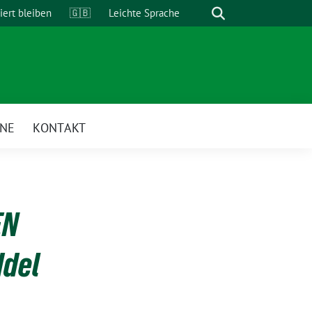
Suche
iert bleiben
🇬🇧
Leichte Sprache
INE
KONTAKT
EN
ddel