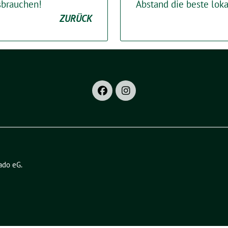
brauchen!
Abstand die beste lok
ZURÜCK
ado eG
.