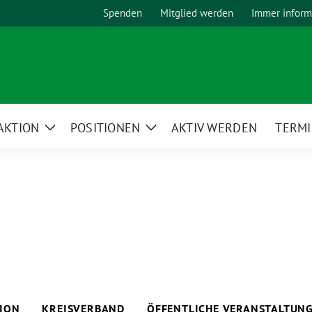
Spenden
Mitglied werden
Immer inform
AKTION
POSITIONEN
AKTIV WERDEN
TERM
Zeige
Zeige
Untermenü
Untermenü
ION
KREISVERBAND
ÖFFENTLICHE VERANSTALTUN