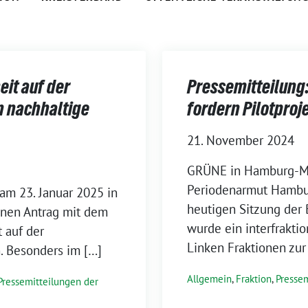
eit auf der
Pressemitteilung
n nachhaltige
fordern Pilotpro
21. November 2024
GRÜNE in Hamburg-Mit
Periodenarmut Hambur
am 23. Januar 2025 in
heutigen Sitzung der
inen Antrag mit dem
wurde ein interfrakti
t auf der
Linken Fraktionen zu
. Besonders im […]
Allgemein
,
Fraktion
,
Pressem
Pressemitteilungen der