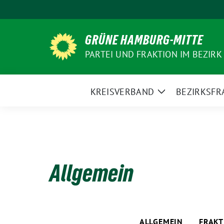
Weiter
zum
Inhalt
GRÜNE HAMBURG-MITTE
PARTEI UND FRAKTION IM BEZIRK
KREISVERBAND
BEZIRKSFR
Zeige
Untermenü
Allgemein
ALLGEMEIN
FRAKT