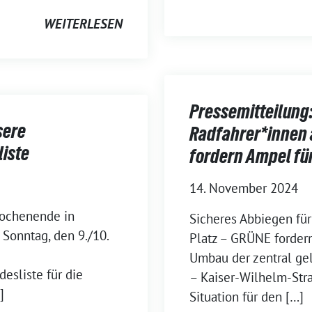
WEITERLESEN
Pressemitteilung:
sere
Radfahrer*innen 
liste
fordern Ampel fü
14. November 2024
Wochenende in
Sicheres Abbiegen für
Sonntag, den 9./10.
Platz – GRÜNE forder
Umbau der zentral ge
esliste für die
– Kaiser-Wilhelm-Stra
]
Situation für den […]