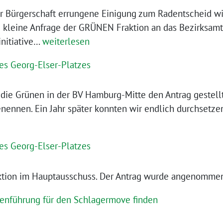
r Bürgerschaft errungene Einigung zum Radentscheid wir
ne kleine Anfrage der GRÜNEN Fraktion an das Bezirksam
Rückenwind
initiative…
weiterlesen
für
s Georg-Elser-Platzes
den
Radverkehr
die Grünen in der BV Hamburg-Mitte den Antrag gestellt
in
nennen. Ein Jahr später konnten wir endlich durchsetzen
Billstedt
–
Dahlgaard:
s Georg-Elser-Platzes
„Mobilitätswende
kommt
ktion im Hauptausschuss. Der Antrag wurde angenomme
an“
ckenführung für den Schlagermove finden