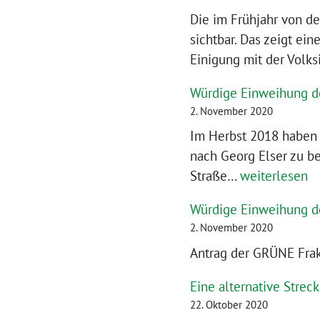
Die im Frühjahr von de
sichtbar. Das zeigt ei
Einigung mit der Volks
Würdige Einweihung de
2. November 2020
Im Herbst 2018 haben 
nach Georg Elser zu be
Würdige
Straße…
weiterlesen
Einweihung
Würdige Einweihung de
des
2. November 2020
Georg-
Antrag der GRÜNE Fra
Elser-
Platzes
Eine alternative Stre
22. Oktober 2020