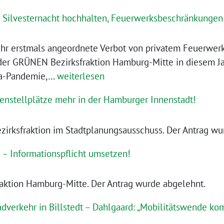
er Silvesternacht hochhalten, Feuerwerksbeschränkunge
hr erstmals angeordnete Verbot von privatem Feuerwerk
der GRÜNEN Bezirksfraktion Hamburg-Mitte in diesem Ja
Infektionsschutz
na-Pandemie,…
weiterlesen
in
enstellplätze mehr in der Hamburger Innenstadt!
der
Silvesternacht
irksfraktion im Stadtplanungsausschuss. Der Antrag wu
hochhalten,
Feuerwerksbeschränkungen
e – Informationspflicht umsetzen!
im
Zentrum
ktion Hamburg-Mitte. Der Antrag wurde abgelehnt.
ausweiten!
dverkehr in Billstedt – Dahlgaard: „Mobilitätswende ko