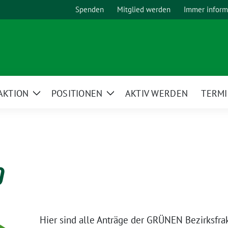
Spenden
Mitglied werden
Immer inform
AKTION
POSITIONEN
AKTIV WERDEN
TERM
Zeige
Zeige
Untermenü
Untermenü
0
Hier sind alle Anträge der GRÜNEN Bezirksfra