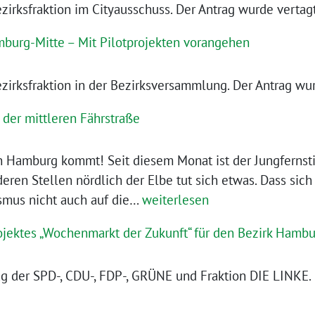
rksfraktion im Cityausschuss. Der Antrag wurde vertagt
burg-Mitte – Mit Pilotprojekten vorangehen
irksfraktion in der Bezirksversammlung. Der Antrag wu
 der mittleren Fährstraße
n Hamburg kommt! Seit diesem Monat ist der Jungfernst
eren Stellen nördlich der Elbe tut sich etwas. Dass sich
Protected
smus nicht auch auf die…
weiterlesen
Bike
ojektes „Wochenmarkt der Zukunft“ für den Bezirk Hambu
Lane
in
rag der SPD-, CDU-, FDP-, GRÜNE und Fraktion DIE LINKE.
der
mittleren