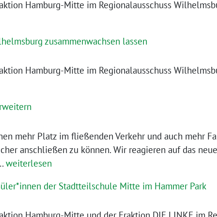
aktion Hamburg-Mitte im Regionalausschuss Wilhelmsbu
Wilhelmsburg zusammenwachsen lassen
aktion Hamburg-Mitte im Regionalausschuss Wilhelmsbu
erweitern
hen mehr Platz im fließenden Verkehr und auch mehr Fa
cher anschließen zu können. Wir reagieren auf das neue
Fahrrad-
d…
weiterlesen
Infrastruktur
hüler*innen der Stadtteilschule Mitte im Hammer Park
erweitern
aktion Hamburg-Mitte und der Fraktion DIE LINKE im R